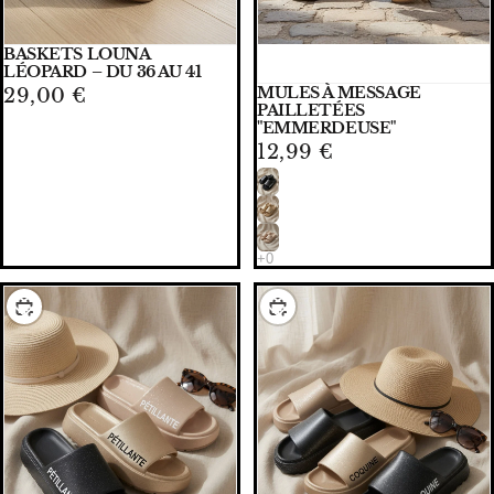
BASKETS LOUNA
LÉOPARD – DU 36 AU 41
MULES À MESSAGE
29,00 €
PAILLETÉES
"EMMERDEUSE"
12,99 €
CHOISIR
CHOISIR