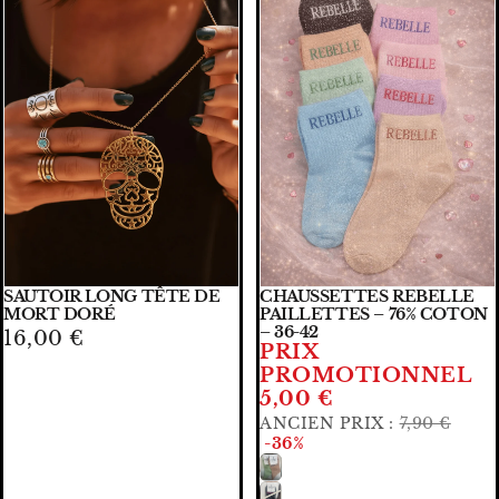
SAUTOIR LONG TÊTE DE
CHAUSSETTES REBELLE
🧡🧡 PRIX DOUX
AJOUTER
CHOISIR
MORT DORÉ
PAILLETTES – 76% COTON
– 36-42
16,00 €
PRIX
PROMOTIONNEL
5,00 €
ANCIEN PRIX :
7,90 €
-36%