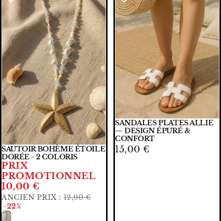
SANDALES PLATES ALLIE
Épuisé
— DESIGN ÉPURÉ &
CONFORT
15,00 €
SAUTOIR BOHÈME ÉTOILE
🧡🧡 PRIX DOUX
AJOUTER
DORÉE - 2 COLORIS
PRIX
PROMOTIONNEL
10,00 €
ANCIEN PRIX :
12,90 €
-22%