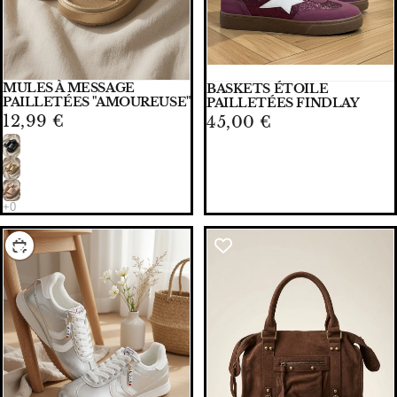
MULES À MESSAGE
BASKETS ÉTOILE
PAILLETÉES "AMOUREUSE"
PAILLETÉES FINDLAY
12,99 €
45,00 €
CHOISIR