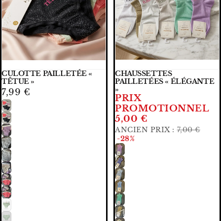
CULOTTE PAILLETÉE «
CHAUSSETTES
🧡🧡 PRIX DOUX
CHOISIR
TÊTUE »
PAILLETÉES « ÉLÉGANTE
»
7,99 €
PRIX
PROMOTIONNEL
5,00 €
ANCIEN PRIX :
7,00 €
-28%