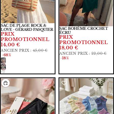
SAC DE PLAGE ROCK &
🧡🧡 PRIX DOUX
CHOISIR
SAC BOHÈME CROCHET
🧡🧡 PRIX DOUX
LOVE - GÉRARD PASQUIER
ÉCRU
PRIX
PRIX
PROMOTIONNEL
PROMOTIONNEL
14,00 €
18,00 €
ANCIEN PRIX :
45,00 €
ANCIEN PRIX :
22,00 €
-68%
-18%
CHOISIR