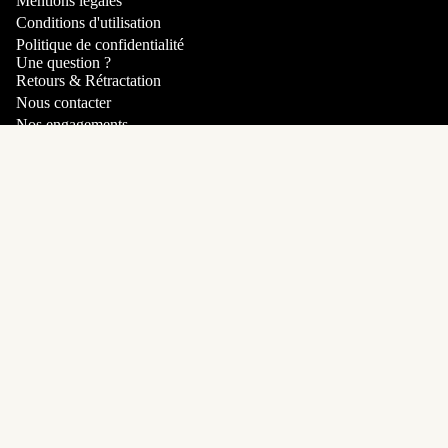
Mentions légales
Conditions d'utilisation
Politique de confidentialité
Une question ?
Retours & Rétractation
Nous contacter
Nos engagements
Politique de remboursement
Votre compte VIP
Politique de confidentialité
Guide des tailles
Inscrivez-vous pour connaître les derniers styles, offres et
Conditions d’utilisation
nouvelles pépites
E-mail
Politique d’expédition
Conditions générales de vente
Moyens de paiement
Mentions légales
Coordonnées
Facebook
Instagram
Tiktok
© 2026
Mam’s Ailes
Conditions générales et politiques